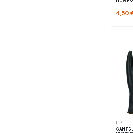
NON PO
4,50 
PIP
GANTS 