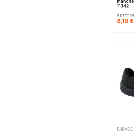
manches
11342
à partir d
8,19 €
PARADE