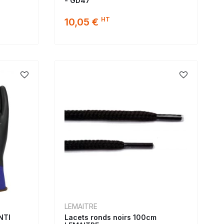
- GD47
HT
10,05 €
LEMAITRE
NTI
Lacets ronds noirs 100cm