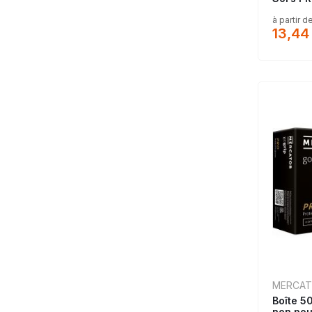
à partir d
13,44
MERCA
Boîte 50
non po