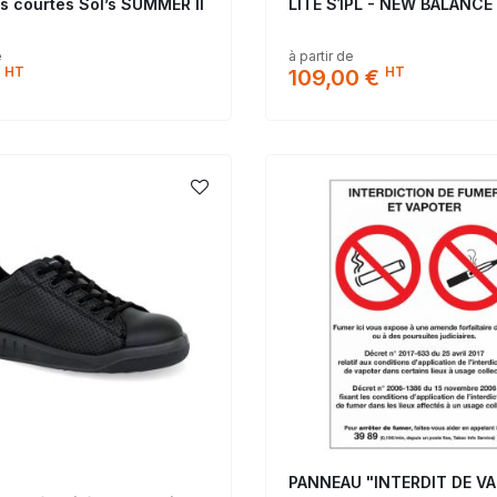
 courtes Sol’s SUMMER II
LITE S1PL - NEW BALANCE
e
à partir de
HT
HT
109,00 €
PANNEAU "INTERDIT DE V