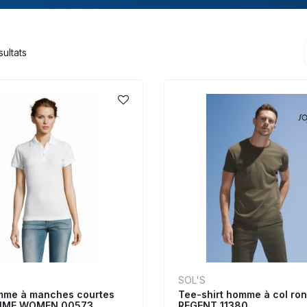
ultats
SOL'S
mme à manches courtes
Tee-shirt homme à col ron
PRIME WOMEN 00573
REGENT 11380