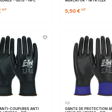
UDRES - GD13 - HPC
MERCATOR - NITRYLEX
HT
HT
€
5,50 €
PIP
ANTI-COUPURES ANTI
GANTS DE PROTECTION A