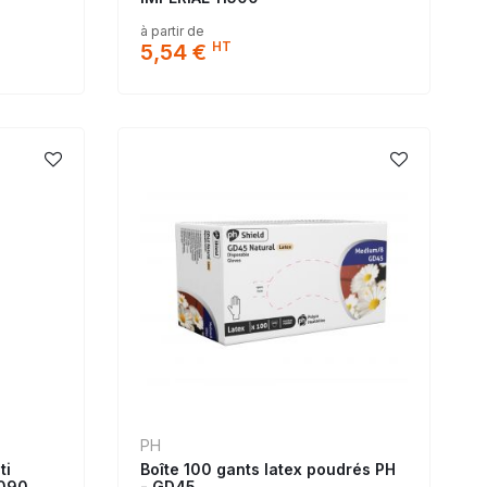
à partir de
HT
5,54 €
PH
ti
Boîte 100 gants latex poudrés PH
 090
- GD45