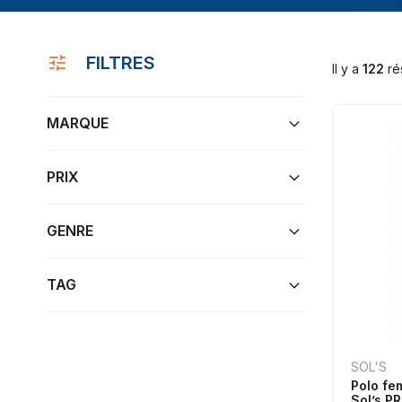
FILTRES
Il y a
122
rés
MARQUE
PRIX
GENRE
TAG
SOL'S
Polo fe
Sol’s 