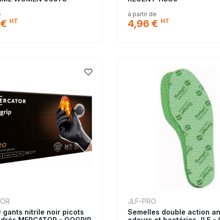
e
à partir de
HT
HT
 €
4,96 €
TOR
JLF-PRO
 gants nitrile noir picots
Semelles double action an
udrés MERCATOR - GOGRIP
odeurs et bactéries JLF -