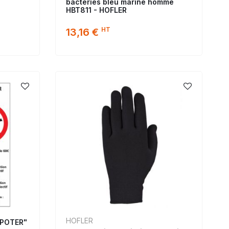
bactéries bleu marine homme
HBT811 - HOFLER
HT
13,16 €
HOFLER
APOTER"