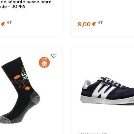
 de sécurité basse noire
ade - JOPPA
HT
HT
 €
9,00 €