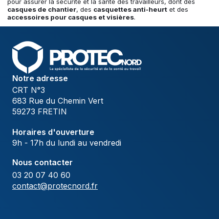
pour assurer la sécurité et la santé des travailleurs, dont des
casques de chantier
, des
casquettes anti-heurt
et des
accessoires pour casques et visières
.
Notre adresse
CRT N°3
683 Rue du Chemin Vert
59273 FRETIN
Horaires d'ouverture
9h - 17h du lundi au vendredi
Nous contacter
03 20 07 40 60
contact@protecnord.fr