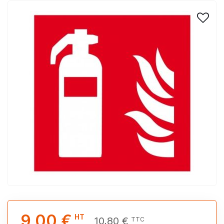
9,00 €
HT
10,80 €
TTC