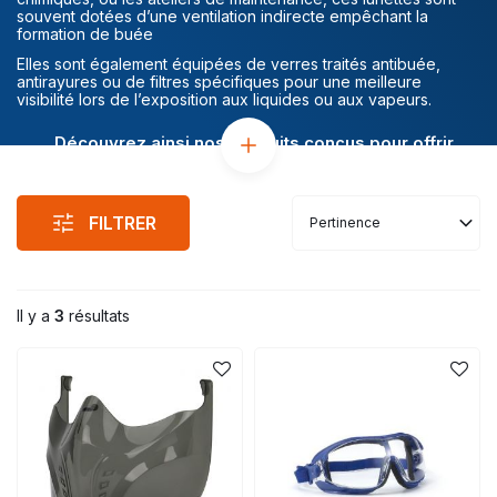
souvent dotées d’une ventilation indirecte empêchant la
formation de buée
Elles sont également équipées de verres traités antibuée,
antirayures ou de filtres spécifiques pour une meilleure
visibilité lors de l’exposition aux liquides ou aux vapeurs.
Découvrez ainsi nos produits conçus pour offrir
une protection oculaire durable, qui allie confort et
performance.
FILTRER
Pertinence
Il y a
3
résultats