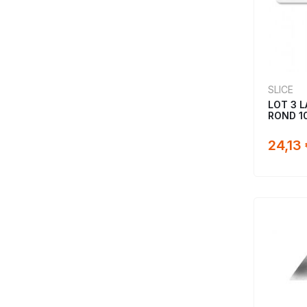
SLICE
LOT 3 
ROND 10
24,13 