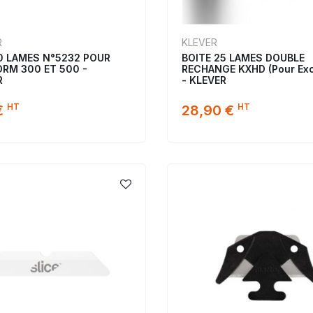
R
KLEVER
10 LAMES N°5232 POUR
BOITE 25 LAMES DOUBLE
RM 300 ET 500 -
RECHANGE KXHD (Pour Ex
R
- KLEVER
HT
HT
€
28,90 €