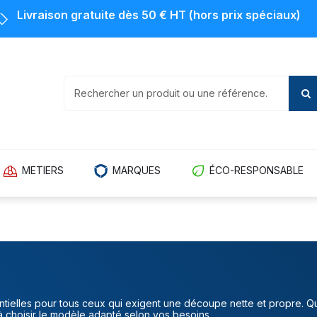
Livraison gratuite dès 50 € HT (hors prix spéciaux)
METIERS
MARQUES
ÉCO-RESPONSABLE
entielles pour tous ceux qui exigent une découpe nette et propre. Q
 choisir le modèle adapté selon vos besoins.