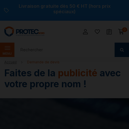
Livraison gratuite dès 50 € HT (hors prix
spéciaux)
0
MENU
Accueil
Demande de devis
Faites de la
publicité
avec
votre propre nom !