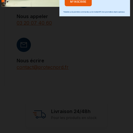
*Valable sur la première commande, sur le montant HT, hors promotions et prix spéciaux.
Nous appeler
03 20 07 40 60
Nous écrire
contact@protecnord.fr
Livraison 24/48h
Pour les produits en stock