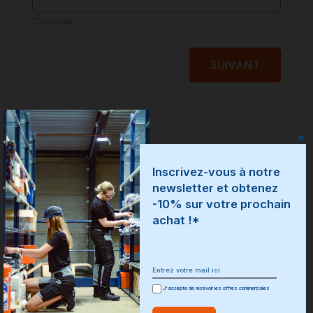
Optionnel
1 - Poitrine côté coeur
2 - Poitrine côté droite
SUIVANT
3 - Manche gauche
4 - Manche droite
5 - Devant centre
6 - Nuque
7 - Dos centre
Autre
Inscrivez-vous à notre
newsletter et obtenez
Autres précisions :
-10% sur votre prochain
achat !*
Notre adresse
CRT N°3
683 Rue du Chemin Vert
Optionnel
59273 FRETIN
J'accepte de recevoir les offres commerciales
SUIVANT
RETOUR