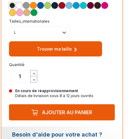
NOIR_312
BLANC_102
GRIS_CHINE_360
ORANGE_400
ROYAL_241
VERT_POMME_280
MARINE_318
ROUGE 145
CIEL_200
AQUA_321
BLEU_ATOLL_225
BORDEAUX_146
CHOCOLAT_398
FUCHSIA_140
JAUNE_301
ROSE_147
SABLE_115
VERT_PRAIRIE_275
Tailles_internationales
L
Trouver ma taille
Quantité
En cours de réapprovisionnement
Délais de livraison sous 8 à 12 jours ouvrés
AJOUTER AU PANIER
Besoin d'aide pour votre achat ?