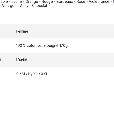
 Sable - Jaune - Orange - Rouge - Bordeaux - Rose - Violet foncé - Ci
- Vert golf - Army - Chocolat
Femme
100% coton semi-peigné 170g
t
L'unité
S / M / L / XL / XXL