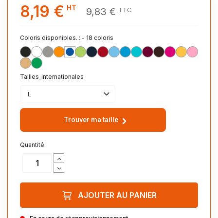
8,19 €
HT
9,83 €
TTC
Coloris disponibles. : - 18 coloris
NOIR_312
BLANC_102
GRIS_CHINE_360
ORANGE_400
ROYAL_241
VERT_POMME_280
MARINE_318
ROUGE 145
CIEL_200
AQUA_321
BLEU_ATOLL_225
BORDEAUX_146
CHOCOLAT_398
FUCHSIA_140
JAUNE_301
ROSE_1
SABLE_115
VERT_PRAIRIE_275
Tailles_internationales
L
Trouver ma taille
Quantité
AJOUTER AU PANIER