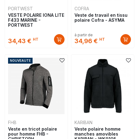
PORTWEST
COFRA
VESTE POLAIRE IONA LITE
Veste de travail en tissu
F433 MARINE -
polaire Cofra - ASYMA
PORTWEST
à partir de
HT
HT
34,43 €
34,96 €
NOUVEAUTE
FHB
KARIBAN
Veste en tricot polaire
Veste polaire homme
pour homme FHB -
manches amovibles
CHRISTOPH
KARIBAN - WK9105