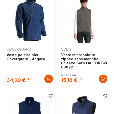
COVERGUARD
SOL'S
Veste polaire bleu
Veste micropolaire
Coverguard - Angara
zippée sans manche
unisexe Sol’s FACTOR BW
03822
à partir de
HT
HT
34,20 €
15,18 €