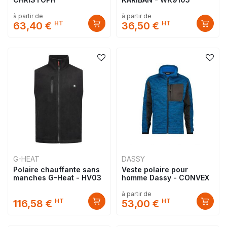
à partir de
à partir de
HT
HT
63,40 €
36,50 €
G-HEAT
DASSY
Polaire chauffante sans
Veste polaire pour
manches G-Heat - HV03
homme Dassy - CONVEX
à partir de
HT
HT
116,58 €
53,00 €