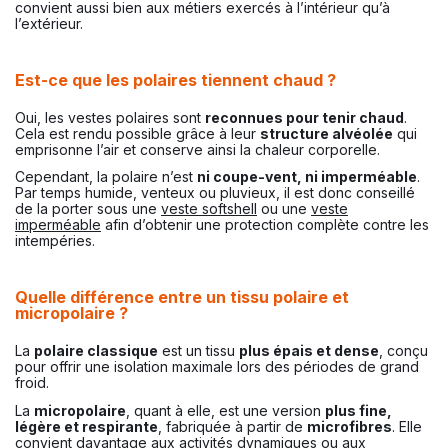
convient aussi bien aux métiers exercés à l’intérieur qu’à
l’extérieur.
Est-ce que les polaires tiennent chaud ?
Oui, les vestes polaires sont
reconnues pour tenir chaud
.
Cela est rendu possible grâce à leur
structure alvéolée
qui
emprisonne l’air et conserve ainsi la chaleur corporelle.
Cependant, la polaire n’est
ni coupe-vent, ni imperméable
.
Par temps humide, venteux ou pluvieux, il est donc conseillé
de la porter sous une
veste softshell
ou une
veste
imperméable
afin d’obtenir une protection complète contre les
intempéries.
Quelle différence entre un tissu polaire et
micropolaire ?
La
polaire classique
est un tissu
plus épais et dense
, conçu
pour offrir une isolation maximale lors des périodes de grand
froid.
La
micropolaire
, quant à elle, est une version
plus fine,
légère et respirante
, fabriquée à partir de
microfibres
. Elle
convient davantage aux activités dynamiques ou aux