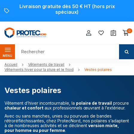
Livraison gratuite dès 50 € HT (hors prix
spéciaux)
0
MENU
Accueil
Vêtements de travail
Vêtements hiver pour la pluie et le froid
Vestes polaires
Vestes polaires
Vêtement d’hiver incontournable, la
polaire de travail
procure
chaleur et confort
aux professionnels œuvrant à l’extérieur.
Avec ou sans manches, unies ou pourvues de bandes
rétroréfléchissantes, chez ProtecNord, nos polaires s’adaptent
à de nombreuses activités et se déclinent
version mixte,
pour homme ou pour femme
.