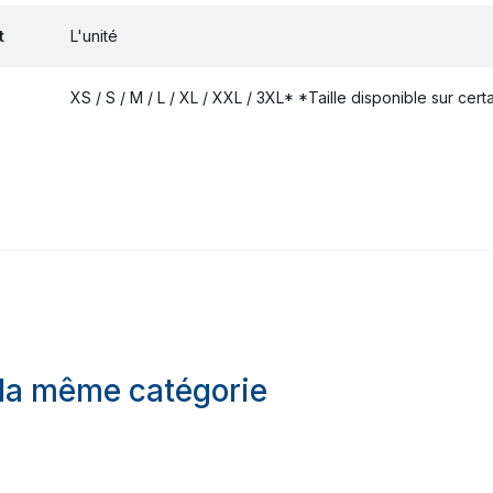
t
L'unité
XS / S / M / L / XL / XXL / 3XL* *Taille disponible sur cer
 la même catégorie