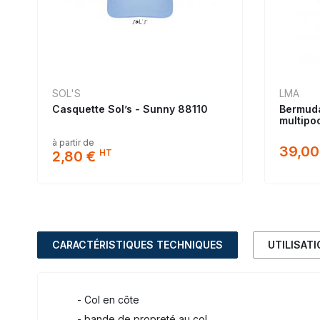
SOL'S
LMA
Casquette Sol’s - Sunny 88110
Bermuda
multipo
à partir de
39,00
HT
2,80 €
CARACTÉRISTIQUES TECHNIQUES
UTILISAT
- Col en côte
- bande de propreté au col