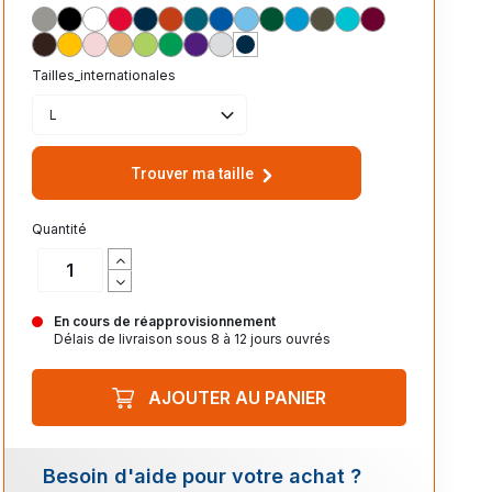
GRIS_CHINE_360
NOIR_312
BLANC_102
ROUGE_145
MARINE 318
ORANGE_400
BLEU_CANARD_235
ROYAL_241
CIEL_200
VERT_GOLF_275
AQUA_321
ARMY_269
BLEU_ATOLL_225
BORDEAUX_146
CHOCOLAT_398
JAUNE_301
ROSE_147
SABLE_115
VERT_POMME_280
VERT_PRAIRIE_272
VIOLET_FONCE_712
BLANC_CHINE_300
FRENCH_MARINE_319
Tailles_internationales
L
Trouver ma taille
Quantité
En cours de réapprovisionnement
Délais de livraison sous 8 à 12 jours ouvrés
AJOUTER AU PANIER
Besoin d'aide pour votre achat ?