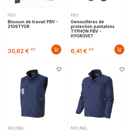
PBV
PBV
Blouson de travail PBV -
Genouillères de
2109TYGR
protection pantalons
TYPHON PBV -
HYGROVET
HT
HT
30,62 €
6,41 €
MOLINEL
MOLINEL