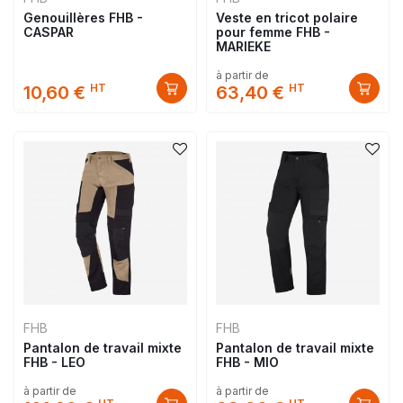
Genouillères FHB -
Veste en tricot polaire
CASPAR
pour femme FHB -
MARIEKE
à partir de
HT
HT
10,60 €
63,40 €
FHB
FHB
Pantalon de travail mixte
Pantalon de travail mixte
FHB - LEO
FHB - MIO
à partir de
à partir de