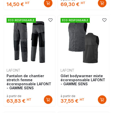
HT
HT
14,50 €
69,30 €
ECO-RESPONSABLE
ECO-RESPONSABLE
LAFONT
LAFONT
Pantalon de chantier
Gilet bodywarmer mixte
stretch femme
écoresponsable LAFONT
écoresponsable LAFONT
- GAMME SENS
- GAMME SENS
à partir de
à partir de
HT
HT
63,83 €
37,55 €