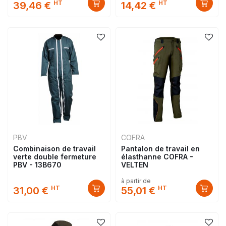
HT
HT
39,46 €
14,42 €
PBV
COFRA
Combinaison de travail
Pantalon de travail en
verte double fermeture
élasthanne COFRA -
PBV - 13B670
VELTEN
à partir de
HT
HT
31,00 €
55,01 €