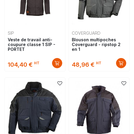
SIP
COVERGUARD
Veste de travail anti-
Blouson multipoches
coupure classe 1 SIP -
Coverguard - ripstop 2
PORTET
en 1
HT
HT
104,40 €
48,96 €