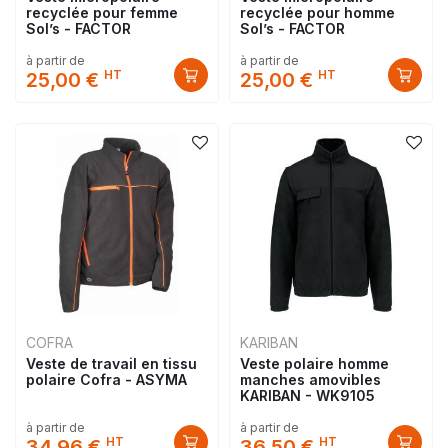
recyclée pour femme
recyclée pour homme
Sol’s - FACTOR
Sol’s - FACTOR
à partir de
à partir de
HT
HT
25,00 €
25,00 €
COFRA
KARIBAN
Veste de travail en tissu
Veste polaire homme
polaire Cofra - ASYMA
manches amovibles
KARIBAN - WK9105
à partir de
à partir de
HT
HT
34,96 €
36,50 €