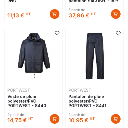
RNG
pantalon SACOBEL - RPY
à partir de
HT
HT
11,13 €
37,96 €
PORTWEST
PORTWEST
Veste de pluie
Pantalon de pluie
polyester/PVC
polyester/PVC
PORTWEST - S440
PORTWEST - S441
à partir de
à partir de
HT
HT
14,75 €
10,95 €