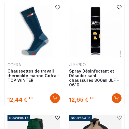
COFRA
JLF-PRO
Chaussettes de travail
Spray Désinfectant et
thermolite marine Cofra -
Désodorisant
TOP WINTER
chaussures 300ml JLF -
0610
HT
HT
12,44 €
12,65 €
NOUVEAUTE
NOUVEAUTE