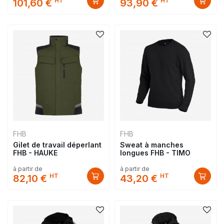
HT
HT
101,60 €
93,90 €
FHB
FHB
Gilet de travail déperlant
Sweat à manches
FHB - HAUKE
longues FHB - TIMO
à partir de
à partir de
HT
HT
82,10 €
43,20 €