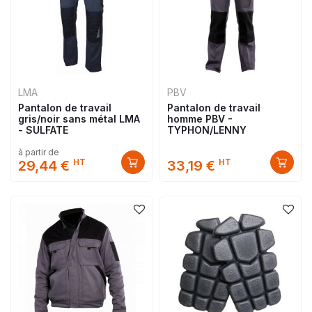
LMA
PBV
Pantalon de travail
Pantalon de travail
gris/noir sans métal LMA
homme PBV -
- SULFATE
TYPHON/LENNY
à partir de
HT
HT
29,44 €
33,19 €