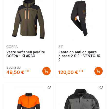
COFRA
SIP
Veste softshell polaire
Pantalon anti coupure
COFRA - KLARBO
classe 2 SIP - VENTOUX
2
à partir de
HT
HT
49,50 €
120,00 €