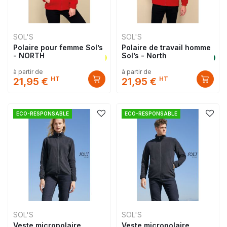
SOL'S
SOL'S
Polaire pour femme Sol’s
Polaire de travail homme
- NORTH
Sol’s - North
à partir de
à partir de
HT
HT
21,95 €
21,95 €
ECO-RESPONSABLE
ECO-RESPONSABLE
SOL'S
SOL'S
Veste micropolaire
Veste micropolaire