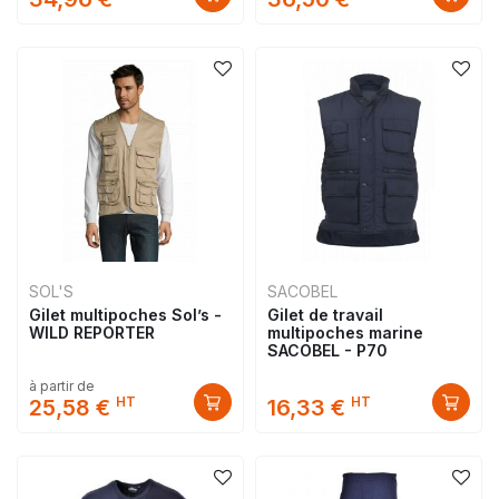
SOL'S
SACOBEL
Gilet multipoches Sol’s -
Gilet de travail
WILD REPORTER
multipoches marine
SACOBEL - P70
à partir de
HT
HT
25,58 €
16,33 €