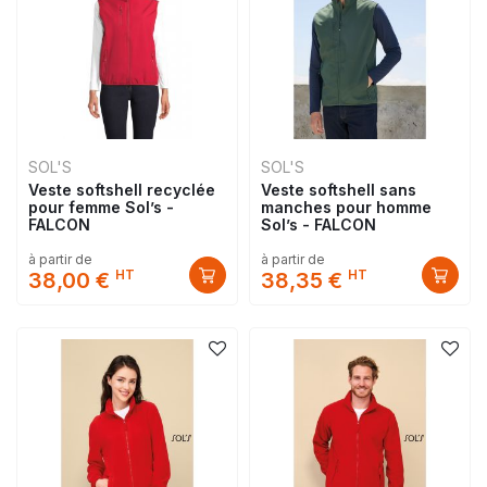
SOL'S
SOL'S
Veste softshell recyclée
Veste softshell sans
pour femme Sol’s -
manches pour homme
FALCON
Sol’s - FALCON
à partir de
à partir de
HT
HT
38,00 €
38,35 €