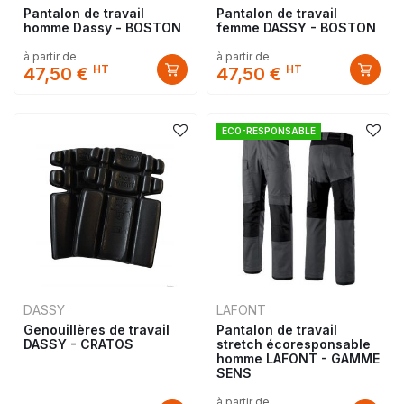
Pantalon de travail
Pantalon de travail
homme Dassy - BOSTON
femme DASSY - BOSTON
à partir de
à partir de
HT
HT
47,50 €
47,50 €
ECO-RESPONSABLE
DASSY
LAFONT
Genouillères de travail
Pantalon de travail
DASSY - CRATOS
stretch écoresponsable
homme LAFONT - GAMME
SENS
à partir de