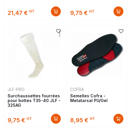
HT
HT
21,47 €
9,75 €
JLF-PRO
COFRA
Surchaussettes fourrées
Semelles Cofra -
pour bottes T35-40 JLF -
Metatarsal PU/Gel
325AG
HT
HT
9,75 €
8,95 €