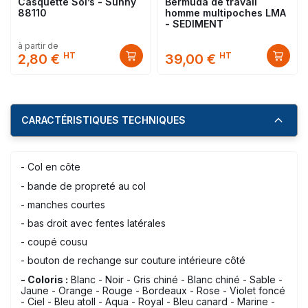
Casquette Sol’s - Sunny
Bermuda de travail
88110
homme multipoches LMA
- SEDIMENT
à partir de
HT
HT
2,80 €
39,00 €
CARACTÉRISTIQUES TECHNIQUES
- Col en côte
- bande de propreté au col
- manches courtes
- bas droit avec fentes latérales
- coupé cousu
- bouton de rechange sur couture intérieure côté
- Coloris :
Blanc - Noir - Gris chiné - Blanc chiné - Sable -
Jaune - Orange - Rouge - Bordeaux - Rose - Violet foncé
- Ciel - Bleu atoll - Aqua - Royal - Bleu canard - Marine -