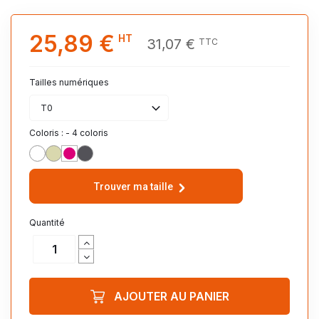
25,89 €
HT
31,07 €
TTC
Tailles numériques
T0
Coloris : - 4 coloris
BLANC
ANIS
FUCHSIA
ANTHRACITE
Trouver ma taille
Quantité
AJOUTER AU PANIER