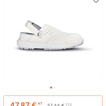
47,87 €
HT
57,44 €
TTC