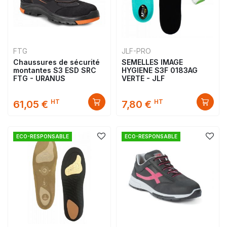
FTG
JLF-PRO
Chaussures de sécurité
SEMELLES IMAGE
montantes S3 ESD SRC
HYGIENE S3F 0183AG
FTG - URANUS
VERTE - JLF
HT
HT
61,05 €
7,80 €
ECO-RESPONSABLE
ECO-RESPONSABLE