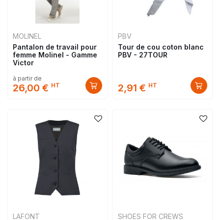
MOLINEL
PBV
Pantalon de travail pour
Tour de cou coton blanc
femme Molinel - Gamme
PBV - 27TOUR
Victor
à partir de
HT
HT
26,00 €
2,91 €
LAFONT
SHOES FOR CREWS