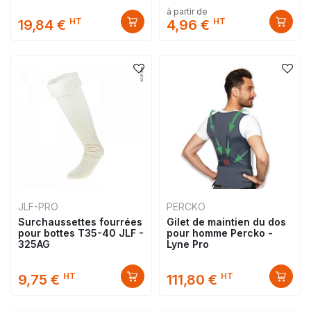
à partir de
HT
HT
19,84 €
4,96 €
JLF-PRO
PERCKO
Surchaussettes fourrées
Gilet de maintien du dos
pour bottes T35-40 JLF -
pour homme Percko -
325AG
Lyne Pro
HT
HT
9,75 €
111,80 €