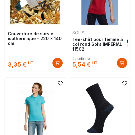
SOL'S
Couverture de survie
isothermique - 220 x 140
Tee-shirt pour femme à
cm
col rond Sol’s IMPERIAL
11502
à partir de
HT
HT
3,35 €
5,54 €