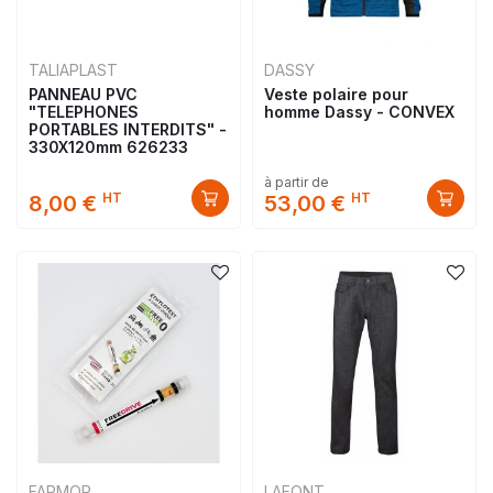
TALIAPLAST
DASSY
PANNEAU PVC
Veste polaire pour
"TELEPHONES
homme Dassy - CONVEX
PORTABLES INTERDITS" -
330X120mm 626233
à partir de
HT
HT
8,00 €
53,00 €
FARMOR
LAFONT