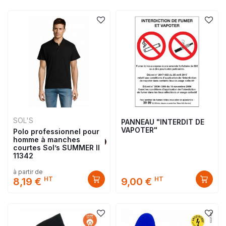
SOL'S
PANNEAU "INTERDIT DE
VAPOTER"
Polo professionnel pour
homme à manches
courtes Sol’s SUMMER II
11342
à partir de
HT
HT
8,19 €
9,00 €