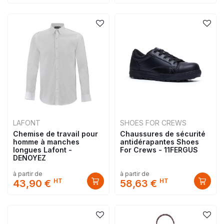
LAFONT
SHOES FOR CREWS
Chemise de travail pour
Chaussures de sécurité
homme à manches
antidérapantes Shoes
longues Lafont -
For Crews - 11FERGUS
DENOYEZ
à partir de
à partir de
HT
HT
43,90 €
58,63 €