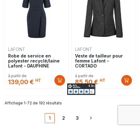
LAFONT
LAFONT
Robe de service en
Veste de tailleur pour
polyester recyclé/laine
femme Lafont -
Lafont - DAUPHINE
CORTADO
à partir de
à partir de
HT
HT
139,00 €
85,50 €
Affichage 1-72 de 192 résultats
1
2
3