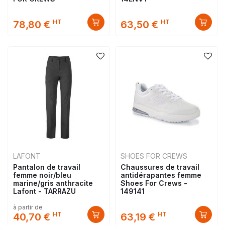
HT
HT
78,80 €
63,50 €
LAFONT
SHOES FOR CREWS
Pantalon de travail
Chaussures de travail
femme noir/bleu
antidérapantes femme
marine/gris anthracite
Shoes For Crews -
Lafont - TARRAZU
149141
à partir de
HT
HT
40,70 €
63,19 €