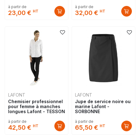
à partir de
à partir de
HT
HT
23,00 €
32,00 €
LAFONT
LAFONT
Chemisier professionnel
Jupe de service noire ou
pour femme à manches
marine Lafont -
longues Lafont - TESSON
SORBONNE
à partir de
à partir de
HT
HT
42,50 €
65,50 €