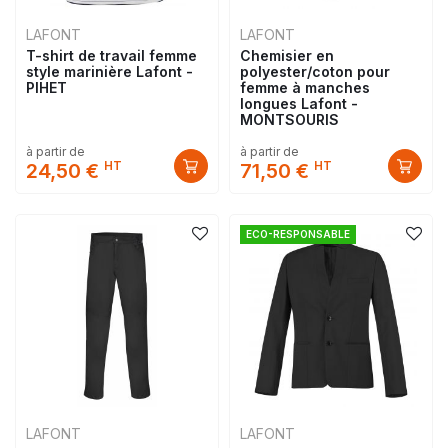
LAFONT
LAFONT
T-shirt de travail femme
Chemisier en
style marinière Lafont -
polyester/coton pour
PIHET
femme à manches
longues Lafont -
MONTSOURIS
à partir de
à partir de
HT
HT
24,50 €
71,50 €
ECO-RESPONSABLE
LAFONT
LAFONT