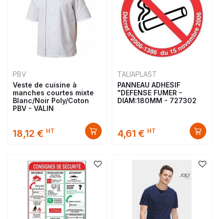
PBV
TALIAPLAST
Veste de cuisine à
PANNEAU ADHESIF
manches courtes mixte
"DEFENSE FUMER -
Blanc/Noir Poly/Coton
DIAM:180MM - 727302
PBV - VALIN
HT
HT
18,12 €
4,61 €