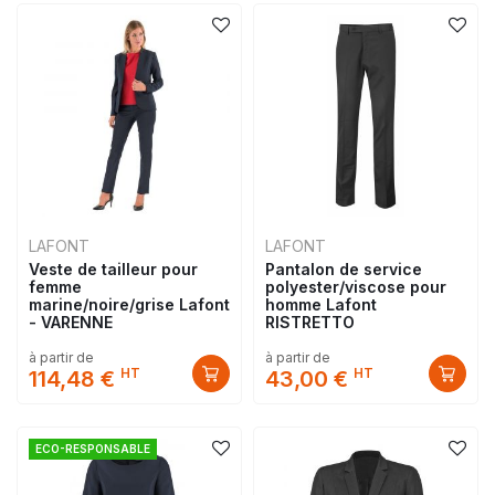
LAFONT
LAFONT
Veste de tailleur pour
Pantalon de service
femme
polyester/viscose pour
marine/noire/grise Lafont
homme Lafont
- VARENNE
RISTRETTO
à partir de
à partir de
HT
HT
114,48 €
43,00 €
ECO-RESPONSABLE