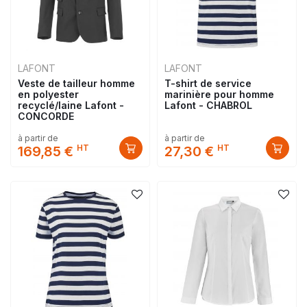
LAFONT
LAFONT
Veste de tailleur homme
T-shirt de service
en polyester
marinière pour homme
recyclé/laine Lafont -
Lafont - CHABROL
CONCORDE
à partir de
à partir de
HT
HT
169,85 €
27,30 €