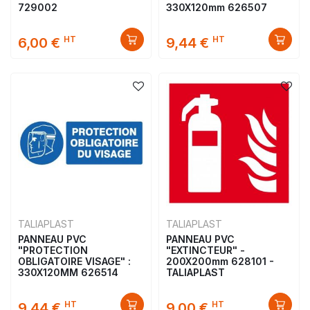
729002
330X120mm 626507
HT
HT
6,00 €
9,44 €
TALIAPLAST
TALIAPLAST
PANNEAU PVC
PANNEAU PVC
"PROTECTION
"EXTINCTEUR" -
OBLIGATOIRE VISAGE" :
200X200mm 628101 -
330X120MM 626514
TALIAPLAST
HT
HT
9,44 €
9,00 €