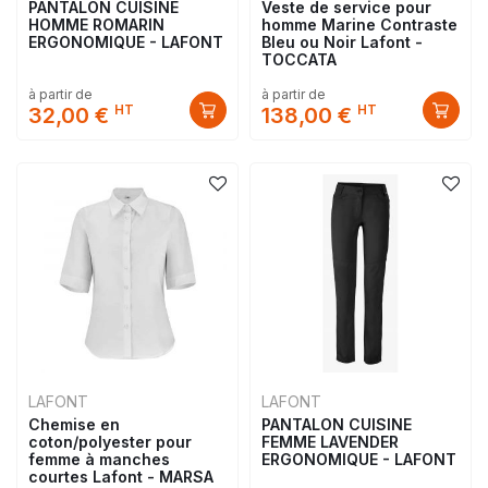
PANTALON CUISINE
Veste de service pour
HOMME ROMARIN
homme Marine Contraste
ERGONOMIQUE - LAFONT
Bleu ou Noir Lafont -
TOCCATA
à partir de
à partir de
HT
HT
32,00 €
138,00 €
LAFONT
LAFONT
Chemise en
PANTALON CUISINE
coton/polyester pour
FEMME LAVENDER
femme à manches
ERGONOMIQUE - LAFONT
courtes Lafont - MARSA