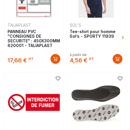
TALIAPLAST
SOL'S
PANNEAU PVC
Tee-shirt pour homme
"CONSIGNES DE
Sol’s - SPORTY 11939
SECURITE" : 450X300MM
620001 - TALIAPLAST
à partir de
HT
HT
17,66 €
4,56 €