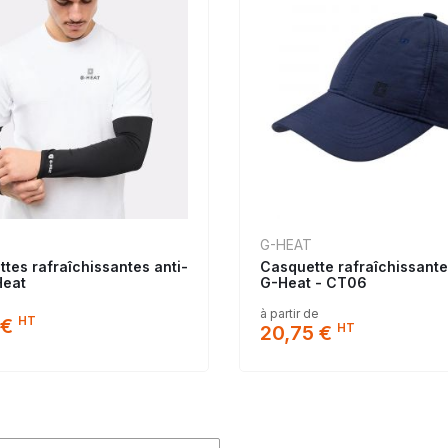
G-HEAT
tes rafraîchissantes anti-
Casquette rafraîchissante
Heat
G-Heat - CT06
à partir de
HT
 €
HT
20,75 €