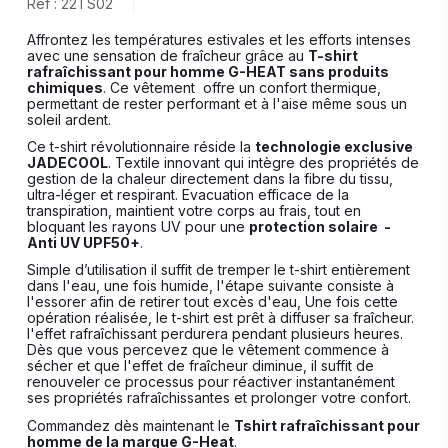
Réf : 22TS02
Affrontez les températures estivales et les efforts intenses
avec une sensation de fraîcheur grâce au
T-shirt
rafraîchissant pour homme G-HEAT sans produits
chimiques
. Ce vêtement offre un confort thermique,
permettant de rester performant et à l'aise même sous un
soleil ardent.
Ce t-shirt révolutionnaire réside la
technologie exclusive
JADECOOL
. Textile innovant qui intègre des propriétés de
gestion de la chaleur directement dans la fibre du tissu,
ultra-léger et respirant. Evacuation efficace de la
transpiration, maintient votre corps au frais, tout en
bloquant les rayons UV pour une
protection solaire -
Anti UV UPF50+
.
Simple d’utilisation il suffit de tremper le t-shirt entièrement
dans l'eau, une fois humide, l'étape suivante consiste à
l'essorer afin de retirer tout excès d'eau, Une fois cette
opération réalisée, le t-shirt est prêt à diffuser sa fraîcheur.
l'effet rafraîchissant perdurera pendant plusieurs heures.
Dès que vous percevez que le vêtement commence à
sécher et que l'effet de fraîcheur diminue, il suffit de
renouveler ce processus pour réactiver instantanément
ses propriétés rafraîchissantes et prolonger votre confort.
Commandez dès maintenant le
Tshirt rafraîchissant pour
homme de la marque G-Heat
.