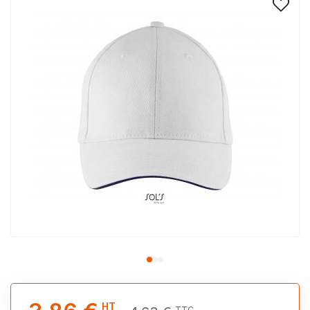
HT
TTC