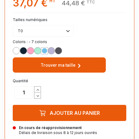
37,07 €
HT
44,48 €
TTC
Tailles numériques
T0
Coloris : - 7 coloris
BLANC
MARINE
ROSE
NIL
CIEL
PARME
ANTHRACITE
Trouver ma taille
Quantité
AJOUTER AU PANIER
En cours de réapprovisionnement
Délais de livraison sous 8 à 12 jours ouvrés