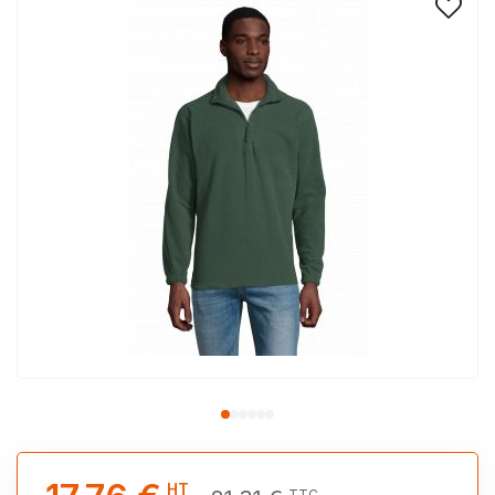
HT
TTC