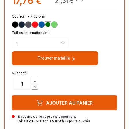
17,76 €
21,31 €
Couleur : - 7 coloris
NOIR_312
MARINE_318
ANTHRACITE_370
ROUGE_145
ROYAL_241
VERT_SAPIN_263
LIME_281
Tailles_internationales
L
Trouver ma taille
Quantité
AJOUTER AU PANIER
En cours de réapprovisionnement
Délais de livraison sous 8 à 12 jours ouvrés