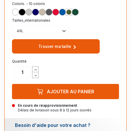
Coloris. - 10 coloris
BLANC
NOIR
GRIS
MARINE
BEIGE
ANTHRACITE
ROUGE
ROYAL
KAKI
VERT BTLE
Tailles_internationales
4XL
Trouver ma taille
Quantité
AJOUTER AU PANIER
En cours de réapprovisionnement
Délais de livraison sous 8 à 12 jours ouvrés
Besoin d'aide pour votre achat ?