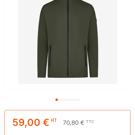
59,00 €
HT
70,80 €
TTC