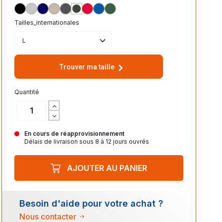
NOIR
GRIS
MARINE
BEIGE
ANTHRACITE
OLIVE
ROUGE
ROYAL
VERT_BOUTEILLE
Tailles_internationales
L
Trouver ma taille
Quantité
En cours de réapprovisionnement
Délais de livraison sous 8 à 12 jours ouvrés
AJOUTER AU PANIER
Besoin d'aide pour votre achat ?
Nous contacter