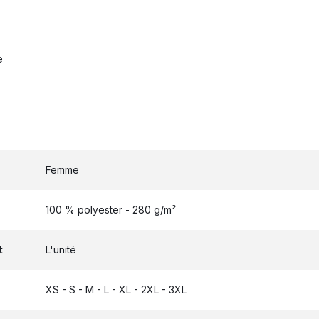
e
Femme
100 % polyester - 280 g/m²
t
L'unité
XS - S - M - L - XL - 2XL - 3XL