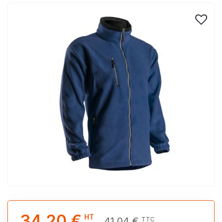
34,20 €
HT
41,04 €
TTC