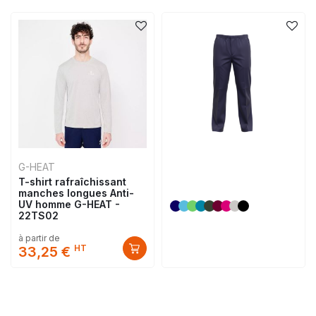
G-HEAT
T-shirt rafraîchissant
manches longues Anti-
UV homme G-HEAT -
22TS02
à partir de
HT
33,25 €