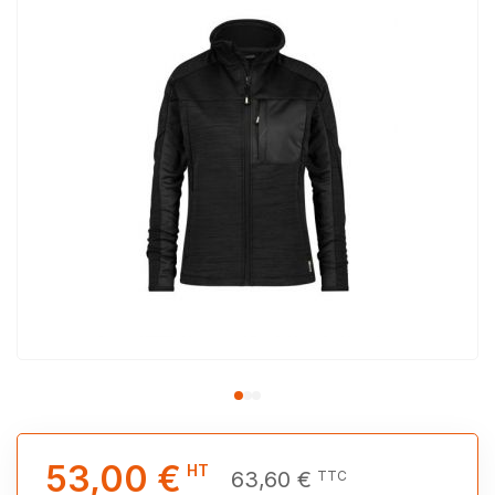
53,00 €
HT
63,60 €
TTC