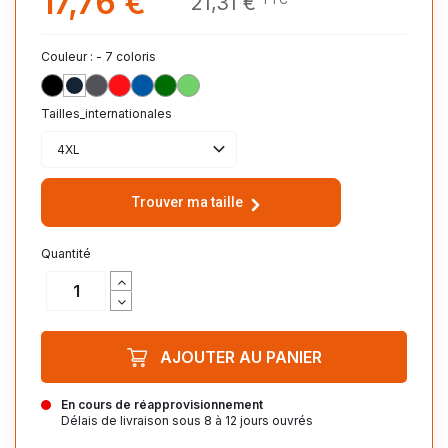
17,76 €
21,31 €
Couleur : - 7 coloris
NOIR_312
MARINE_318
ANTHRACITE_370
ROUGE_145
ROYAL_241
VERT_SAPIN_263
LIME_281
Tailles_internationales
4XL
Trouver ma taille
Quantité
AJOUTER AU PANIER
En cours de réapprovisionnement
Délais de livraison sous 8 à 12 jours ouvrés