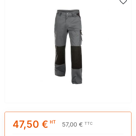
47,50 €
HT
57,00 €
TTC