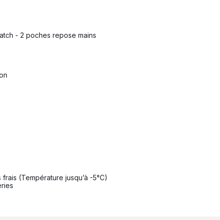
ratch - 2 poches repose mains
ion
 frais (Température jusqu’à -5°C)
éries