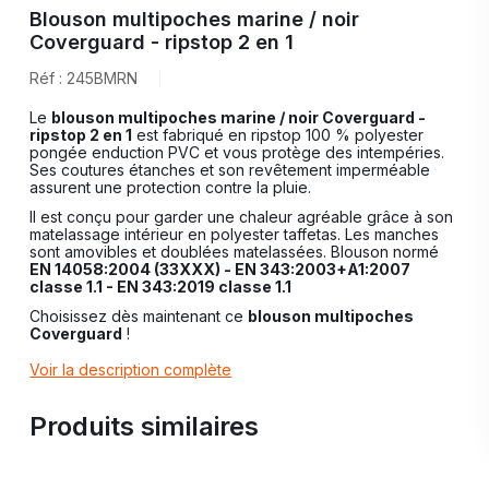
Blouson multipoches marine / noir
Coverguard - ripstop 2 en 1
Réf : 245BMRN
Le
blouson multipoches marine / noir Coverguard -
ripstop 2 en 1
est fabriqué en ripstop 100 % polyester
pongée enduction PVC et vous protège des intempéries.
Ses coutures étanches et son revêtement imperméable
assurent une protection contre la pluie.
Il est conçu pour garder une chaleur agréable grâce à son
matelassage intérieur en polyester taffetas. Les manches
sont amovibles et doublées matelassées. Blouson normé
EN 14058:2004 (33XXX) - EN 343:2003+A1:2007
classe 1.1 - EN 343:2019 classe 1.1
Choisissez dès maintenant ce
blouson multipoches
Coverguard
!
Voir la description complète
Produits similaires