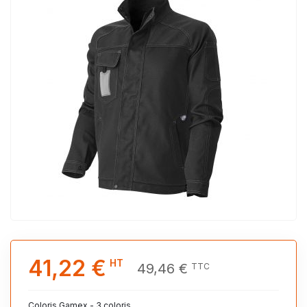
41,22 €
HT
49,46 €
TTC
Coloris Gamex - 3 coloris