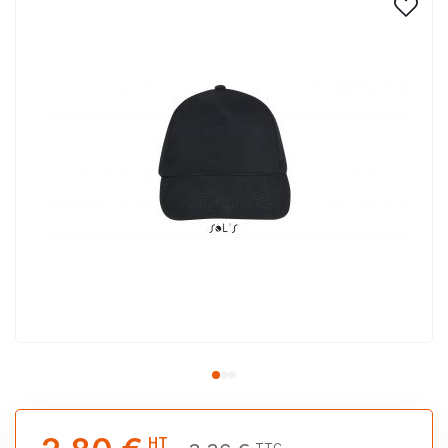
HT
TTC