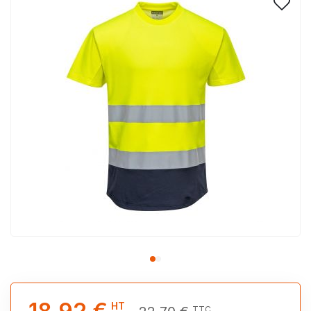
HT
TTC