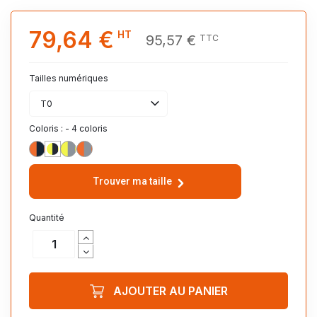
79,64 €
HT
95,57 €
TTC
Tailles numériques
T0
Coloris : - 4 coloris
ORANGE_FLUO/MARINE
JAUNE_FLUO/MARINE
JAUNE_FLUO/GRIS_MINERAL
ORANGE_FLUO/GRIS_MINERAL
Trouver ma taille
Quantité
AJOUTER AU PANIER