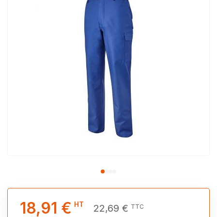
18,91 €
HT
22,69 €
TTC