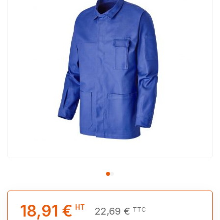
18,91 €
HT
22,69 €
TTC