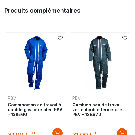
Produits complémentaires
PBV
PBV
Combinaison de travail à
Combinaison de travail
double glissière bleu PBV
verte double fermeture
- 13B560
PBV - 13B670
HT
HT
31,00 €
31,00 €