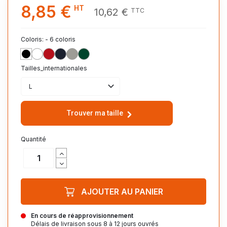
8,85 €
HT
10,62 €
TTC
Coloris: - 6 coloris
NOIR_PROFOND_309
BLANC_102
ROUGE_145
FRENCH_MARINE_319
GRIS_CHINE_350
VERT_BOUTEILLE_264
Tailles_internationales
L
Trouver ma taille
Quantité
AJOUTER AU PANIER
En cours de réapprovisionnement
Délais de livraison sous 8 à 12 jours ouvrés