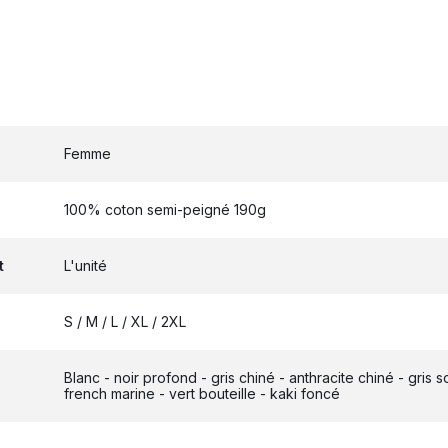
Femme
100% coton semi-peigné 190g
t
L'unité
S / M / L / XL / 2XL
Blanc - noir profond - gris chiné - anthracite chiné - gris 
french marine - vert bouteille - kaki foncé