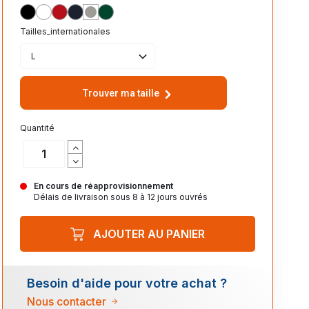
NOIR_PROFOND_309
BLANC_102
ROUGE_145
FRENCH_MARINE_319
GRIS_CHINE_350
VERT_BOUTEILLE_264
Tailles_internationales
L
Trouver ma taille
Quantité
En cours de réapprovisionnement
Délais de livraison sous 8 à 12 jours ouvrés
AJOUTER AU PANIER
Besoin d'aide pour votre achat ?
Nous contacter