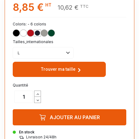
8,85 €
HT
10,62 €
TTC
Coloris: - 6 coloris
NOIR_PROFOND_309
BLANC_102
ROUGE_145
FRENCH_MARINE_319
GRIS_CHINE_350
VERT_BOUTEILLE_264
Tailles_internationales
L
Trouver ma taille
Quantité
AJOUTER AU PANIER
En stock
Livraison 24/48h