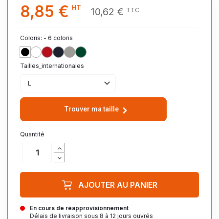
8,85 €
HT
10,62 €
TTC
Coloris: - 6 coloris
NOIR_PROFOND_309
BLANC_102
ROUGE_145
FRENCH_MARINE_319
GRIS_CHINE_350
VERT_BOUTEILLE_264
Tailles_internationales
L
Trouver ma taille
Quantité
AJOUTER AU PANIER
En cours de réapprovisionnement
Délais de livraison sous 8 à 12 jours ouvrés