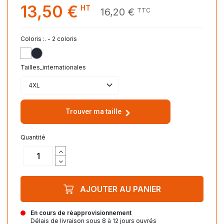
13,50 €
HT
16,20 €
TTC
Coloris :. - 2 coloris
BLANC_102
FRENCH_MARINE_319
Tailles_internationales
4XL
Trouver ma taille
Quantité
AJOUTER AU PANIER
En cours de réapprovisionnement
Délais de livraison sous 8 à 12 jours ouvrés