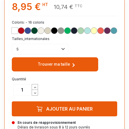
8,95 €
HT
10,74 €
TTC
Coloris: - 16 coloris
BLANC_102
ROUGE_145
ROYAL_241
VERT_BOUTEILLE_264
ECRU_104
CORDE_123
NOIR_312
GRIS_CHINE_360
VERT_PRINTEMPS_290
MARINE_319
VERT_GLACE_292
BLEU_ARCTIQUE_199
JAUNE_CLAIR_260
ORANGE_POP_4
VIOLET_AST
BLEU_PI
Tailles_internationales
S
Trouver ma taille
Quantité
AJOUTER AU PANIER
En cours de réapprovisionnement
Délais de livraison sous 8 à 12 jours ouvrés