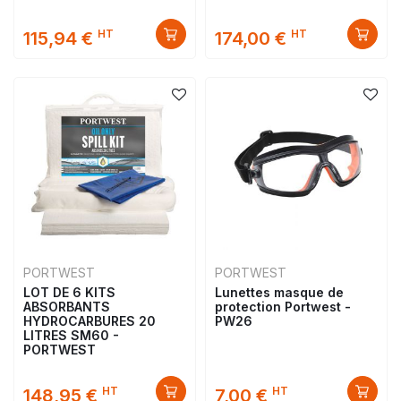
HT
HT
115,94 €
174,00 €
PORTWEST
PORTWEST
LOT DE 6 KITS
Lunettes masque de
ABSORBANTS
protection Portwest -
HYDROCARBURES 20
PW26
LITRES SM60 -
PORTWEST
HT
HT
148,95 €
7,00 €