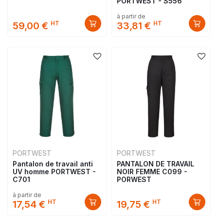
PORTWEST - S556
à partir de
HT
HT
59,00 €
33,81 €
PORTWEST
PORTWEST
Pantalon de travail anti
PANTALON DE TRAVAIL
UV homme PORTWEST -
NOIR FEMME C099 -
C701
PORWEST
à partir de
HT
HT
17,54 €
19,75 €