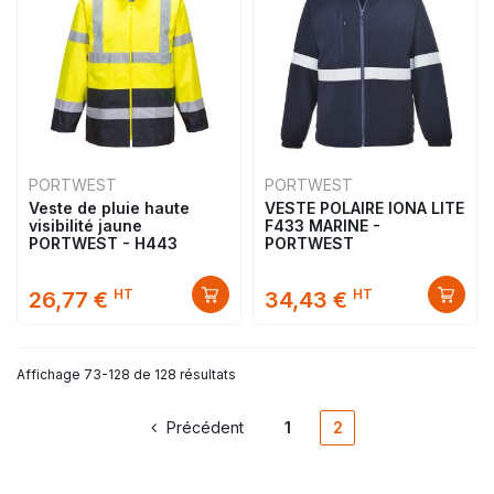
PORTWEST
PORTWEST
Veste de pluie haute
VESTE POLAIRE IONA LITE
visibilité jaune
F433 MARINE -
PORTWEST - H443
PORTWEST
HT
HT
26,77 €
34,43 €
Affichage 73-128 de 128 résultats
Précédent
1
2