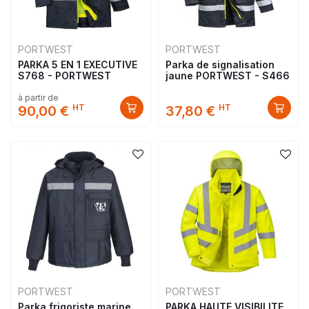
PORTWEST
PORTWEST
PARKA 5 EN 1 EXECUTIVE
Parka de signalisation
S768 - PORTWEST
jaune PORTWEST - S466
à partir de
HT
HT
90,00 €
37,80 €
PORTWEST
PORTWEST
Parka frigoriste marine
PARKA HAUTE VISIBILITE