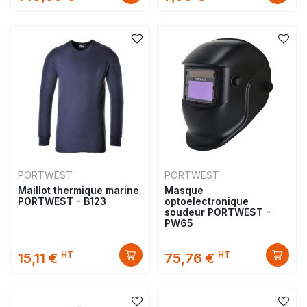
PORTWEST
PORTWEST
Maillot thermique marine
Masque
PORTWEST - B123
optoelectronique
soudeur PORTWEST -
PW65
HT
HT
15,11 €
75,76 €