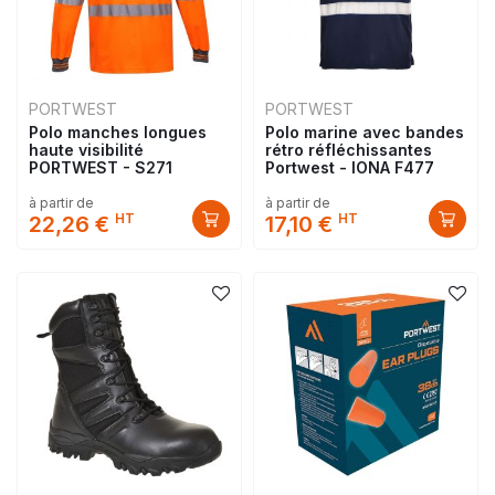
PORTWEST
PORTWEST
Polo manches longues
Polo marine avec bandes
haute visibilité
rétro réfléchissantes
PORTWEST - S271
Portwest - IONA F477
à partir de
à partir de
HT
HT
22,26 €
17,10 €