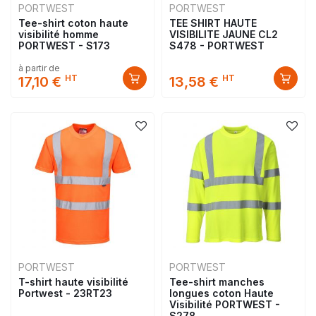
PORTWEST
PORTWEST
Tee-shirt coton haute
TEE SHIRT HAUTE
visibilité homme
VISIBILITE JAUNE CL2
PORTWEST - S173
S478 - PORTWEST
à partir de
HT
HT
17,10 €
13,58 €
PORTWEST
PORTWEST
T-shirt haute visibilité
Tee-shirt manches
Portwest - 23RT23
longues coton Haute
Visibilité PORTWEST -
S278