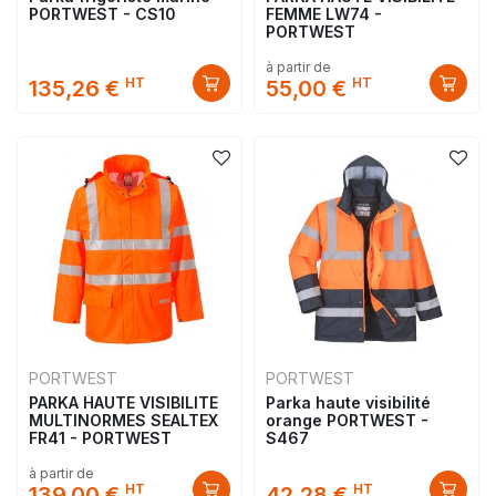
PORTWEST - CS10
FEMME LW74 -
PORTWEST
à partir de
HT
HT
135,26 €
55,00 €
PORTWEST
PORTWEST
PARKA HAUTE VISIBILITE
Parka haute visibilité
MULTINORMES SEALTEX
orange PORTWEST -
FR41 - PORTWEST
S467
à partir de
HT
HT
139,00 €
42,28 €