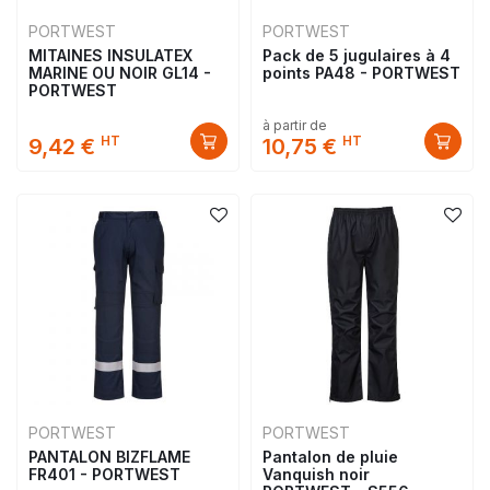
PORTWEST
PORTWEST
MITAINES INSULATEX
Pack de 5 jugulaires à 4
MARINE OU NOIR GL14 -
points PA48 - PORTWEST
PORTWEST
à partir de
HT
HT
9,42 €
10,75 €
PORTWEST
PORTWEST
PANTALON BIZFLAME
Pantalon de pluie
FR401 - PORTWEST
Vanquish noir