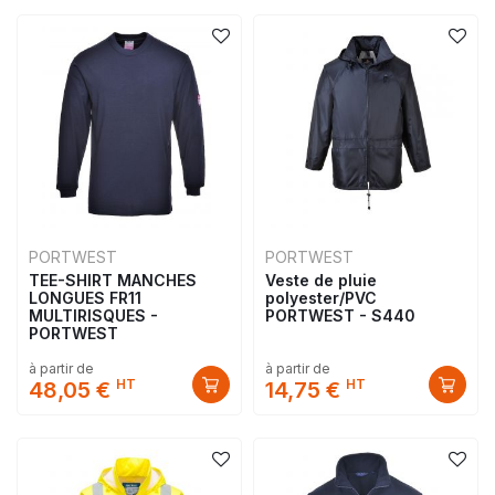
PORTWEST
PORTWEST
TEE-SHIRT MANCHES
Veste de pluie
LONGUES FR11
polyester/PVC
MULTIRISQUES -
PORTWEST - S440
PORTWEST
à partir de
à partir de
HT
HT
48,05 €
14,75 €