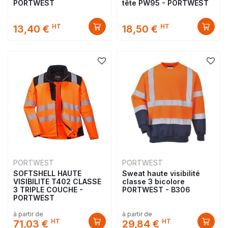
PORTWEST
tête PW95 - PORTWEST
HT
HT
13,40 €
18,50 €
PORTWEST
PORTWEST
SOFTSHELL HAUTE
Sweat haute visibilité
VISIBILITE T402 CLASSE
classe 3 bicolore
3 TRIPLE COUCHE -
PORTWEST - B306
PORTWEST
à partir de
à partir de
HT
HT
71,03 €
29,84 €