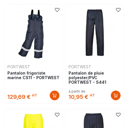
PORTWEST
PORTWEST
Pantalon frigoriste
Pantalon de pluie
marine CS11 - PORTWEST
polyester/PVC
PORTWEST - S441
à partir de
HT
HT
129,69 €
10,95 €