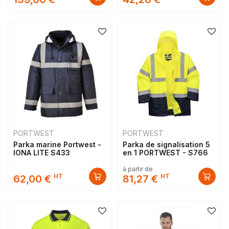
PORTWEST
PORTWEST
Parka marine Portwest -
Parka de signalisation 5
IONA LITE S433
en 1 PORTWEST - S766
à partir de
HT
HT
62,00 €
81,27 €