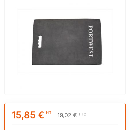
15,85 €
HT
19,02 €
TTC