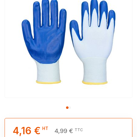
4,16 €
HT
4,99 €
TTC