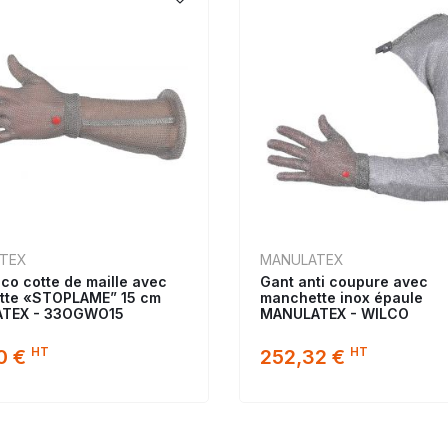
TEX
MANULATEX
lco cotte de maille avec
Gant anti coupure avec
tte «STOPLAME” 15 cm
manchette inox épaule
TEX - 33OGWO15
MANULATEX - WILCO
HT
HT
0 €
252,32 €