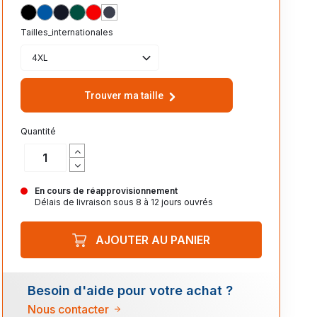
NOIR_312
ROYAL_241
ANTHRACITE_370
VERT_FORET_266
ROUGE_162
BLEU_ABYSSE_232
Tailles_internationales
4XL
Trouver ma taille
Quantité
En cours de réapprovisionnement
Délais de livraison sous 8 à 12 jours ouvrés
AJOUTER AU PANIER
Besoin d'aide pour votre achat ?
Nous contacter