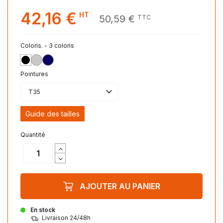
42,16 €
HT
50,59 €
TTC
Coloris. - 3 coloris
NOIR
GRIS
MARINE
Pointures
T35
Guide des tailles
Quantité
AJOUTER AU PANIER
En stock
Livraison 24/48h