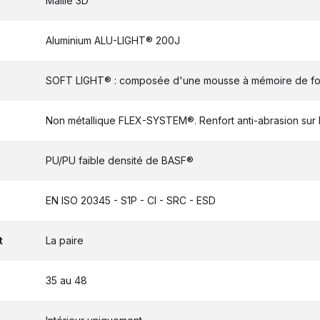
Maille 3D
Aluminium ALU-LIGHT® 200J
SOFT LIGHT® : composée d'une mousse à mémoire de fo
Non métallique FLEX-SYSTEM®. Renfort anti-abrasion sur 
PU/PU faible densité de BASF®
EN ISO 20345 - S1P - CI - SRC - ESD
t
La paire
35 au 48