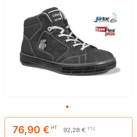
76,90 €
HT
92,28 €
TTC