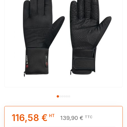
116,58 €
HT
139,90 €
TTC