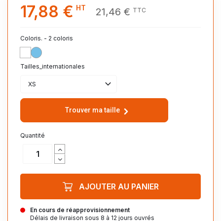
17,88 €
HT
21,46 €
TTC
Coloris. - 2 coloris
BLANC_102
CIEL_220
Tailles_internationales
XS
Trouver ma taille
Quantité
AJOUTER AU PANIER
En cours de réapprovisionnement
Délais de livraison sous 8 à 12 jours ouvrés