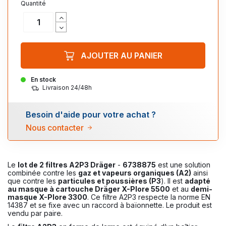
Quantité
AJOUTER AU PANIER
En stock
Livraison 24/48h
Besoin d'aide pour votre achat ?
Nous contacter
Le
lot de 2 filtres A2P3 Dräger
-
6738875
est une solution
combinée contre les
gaz et vapeurs organiques (A2)
ainsi
que contre les
particules et poussières (P3
). Il est
adapté
au masque à cartouche Dräger X-Plore 5500
et au
demi-
masque X-Plore 3300
. Ce filtre A2P3 respecte la norme EN
14387 et se fixe avec un raccord à baïonnette. Le produit est
vendu par paire.