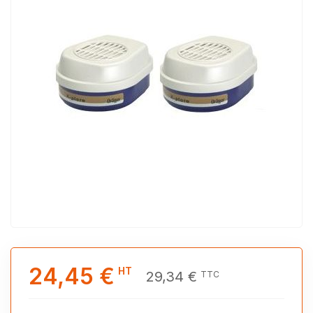
24,45 €
HT
29,34 €
TTC