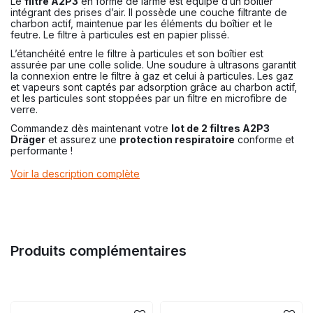
Le
filtre A2P3
en forme de larme est équipé d’un boîtier
intégrant des prises d’air. Il possède une couche filtrante de
charbon actif, maintenue par les éléments du boîtier et le
feutre. Le filtre à particules est en papier plissé.
L’étanchéité entre le filtre à particules et son boîtier est
assurée par une colle solide. Une soudure à ultrasons garantit
la connexion entre le filtre à gaz et celui à particules. Les gaz
et vapeurs sont captés par adsorption grâce au charbon actif,
et les particules sont stoppées par un filtre en microfibre de
verre.
Commandez dès maintenant votre
lot de 2 filtres A2P3
Dräger
et assurez une
protection respiratoire
conforme et
performante !
Voir la description complète
Produits complémentaires